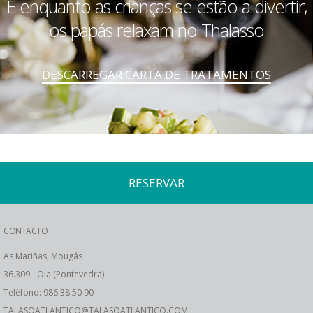
E enquanto as crianças se estão a divertir,
os papás relaxam no Thalasso
DESCARREGAR CARTA DE TRATAMENTOS
RESERVAR
CONTACTO
As Mariñas, Mougás
36.309 - Oia (Pontevedra)
Teléfono: 986 38 50 90
TALASOATLANTICO@TALASOATLANTICO.COM