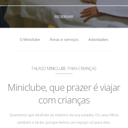
RESERVAR
O Miniclube
Áreas e serviços
Actividades
TALASO MINICLUBE PARA CRIANÇAS
Miniclube, que prazer é viajar
com crianças
Queremos que desfrute ao máximo da sua estadia. Os seus filhos
também o farão, porque temos um espaço só para eles.